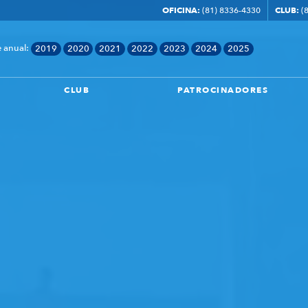
ferencia
OFICINA:
(81) 8336-4330
CLUB:
(8
 anual:
2019
2020
2021
2022
2023
2024
2025
CLUB
PATROCINADORES